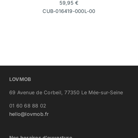
59,95
€
CUB-016419-000L-00
LOVMOB
69 Avenue de Corbeil, 77350 Le Mée-sur-Seine
01 60 68 88 02
hello@lovmob.fr
Nos horaires d’ouverture