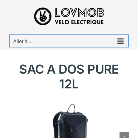
Passer
au
contenu
Aller à...
SAC A DOS PURE
12L
