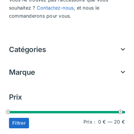
souhaitez ?
Contactez-nous
, et nous le
commanderons pour vous.
Catégories
Marque
Prix
Prix
Prix
Prix :
0 €
—
20 €
Filtrer
min
ma