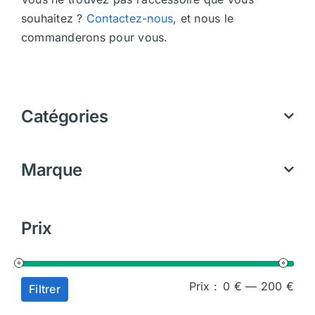
souhaitez ?
Contactez-nous
, et nous le
commanderons pour vous.
Catégories
Marque
Prix
Prix
Prix
Prix :
0 €
—
200 €
Filtrer
min
ma