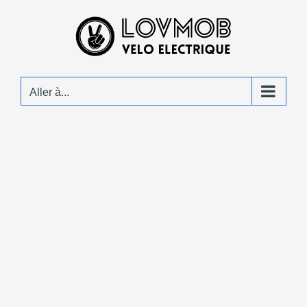
Passer
au
contenu
Aller à...