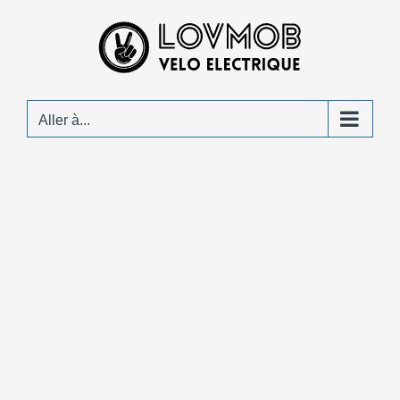
Passer
au
contenu
Aller à...