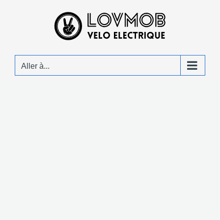
Passer
au
contenu
Aller à...