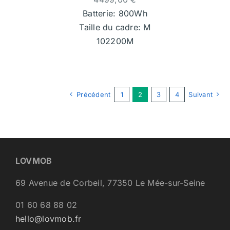
Batterie: 800Wh
Taille du cadre: M
102200M
Précédent
1
2
3
4
Suivant
LOVMOB
69 Avenue de Corbeil, 77350 Le Mée-sur-Seine
01 60 68 88 02
hello@lovmob.fr