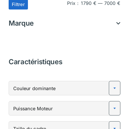
Prix
Prix
Prix :
1790 €
—
7000 €
Filtrer
min
ma
Marque
Caractéristiques
Couleur dominante
Puissance Moteur
Taille du cadre