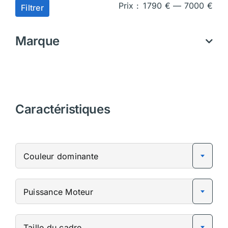
Prix
Prix
Prix :
1790 €
—
7000 €
Filtrer
min
ma
Marque
Caractéristiques
Couleur dominante
Puissance Moteur
Taille du cadre