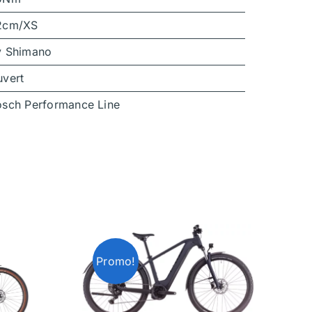
2cm/XS
v Shimano
uvert
osch Performance Line
Promo!