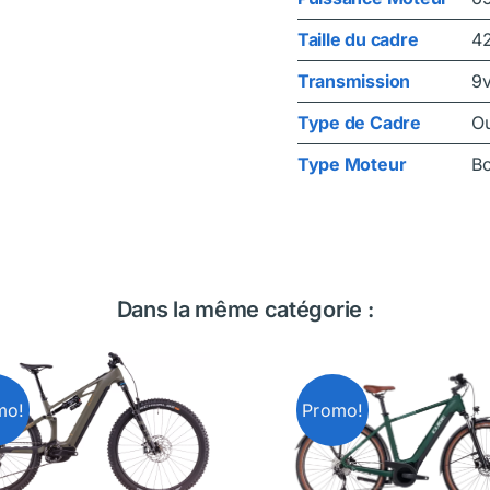
Taille du cadre
4
Transmission
9
Type de Cadre
O
Type Moteur
B
Dans la même catégorie :
mo!
Promo!