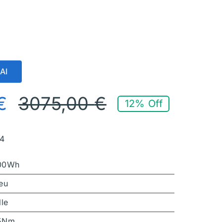
AI
€
3075,00
€
12% Off
54
00Wh
eu
lle
5Nm