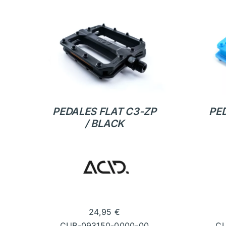
PEDALES FLAT C3-ZP
PE
/ BLACK
24,95
€
CUB-093150-0000-00
CU