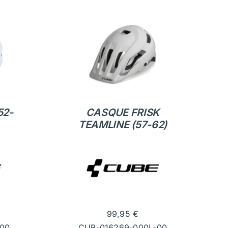
52-
CASQUE FRISK
TEAMLINE (57-62)
99,95
€
00
CUB-016269-000L-00