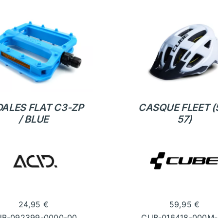
DALES FLAT C3-ZP
CASQUE FLEET (
/ BLUE
57)
24,95
€
59,95
€
B-092399-0000-00
CUB-016418-000M-