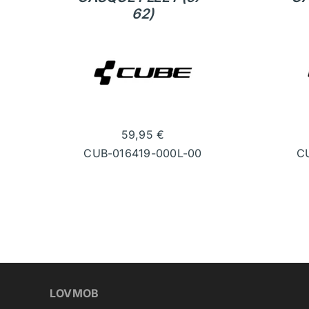
62)
59,95
€
CUB-016419-000L-00
C
LOVMOB