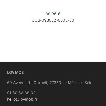
39,95
€
CUB-093052-0000-00
LOVMOB
69 Avenue de Corbeil, 77350 Le Mée-sur-Seine
01 60 68 88 02
hello@lovmob.fr