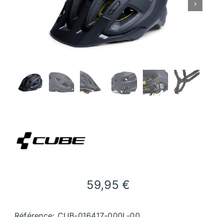

59,95
€
Référence: CUB-016417-000L-00